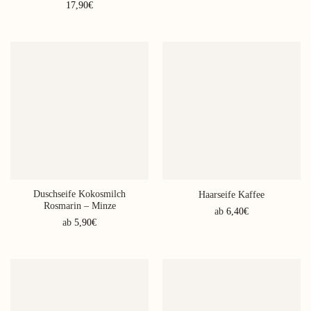
17,90
€
Dieses
Produkt
weist
mehrere
Varianten
auf.
Die
Optionen
können
auf
der
Produktseite
gewählt
Duschseife Kokosmilch
Haarseife Kaffee
werden
Rosmarin – Minze
ab
6,40
€
ab
5,90
€
Dieses
Dieses
Produkt
Produkt
weist
weist
mehrere
mehrere
Varianten
Varianten
auf.