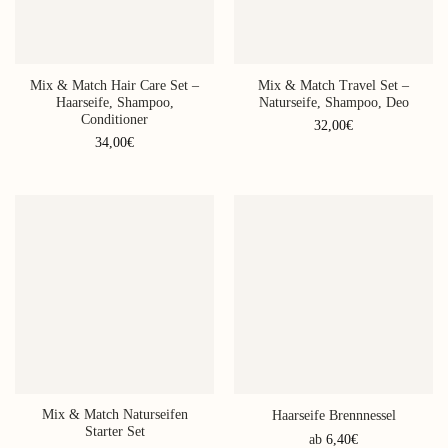
der
Produktseite
gewählt
werden
Mix & Match Hair Care Set –
Mix & Match Travel Set –
Haarseife, Shampoo,
Naturseife, Shampoo, Deo
Conditioner
32,00
€
34,00
€
Mix & Match Naturseifen
Haarseife Brennnessel
Starter Set
ab
6,40
€