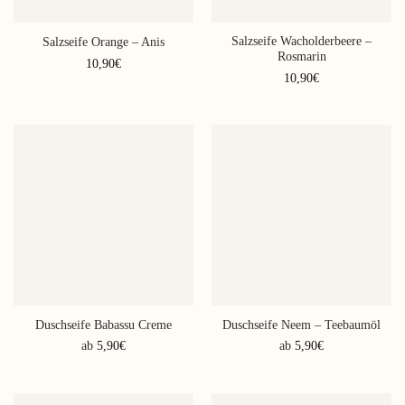
der
der
Produktseite
Produktseite
Salzseife Wacholderbeere –
Salzseife Orange – Anis
gewählt
gewählt
Rosmarin
werden
werden
10,90
€
10,90
€
Duschseife Babassu Creme
Duschseife Neem – Teebaumöl
ab
5,90
€
ab
5,90
€
Dieses
Dieses
Produkt
Produkt
weist
weist