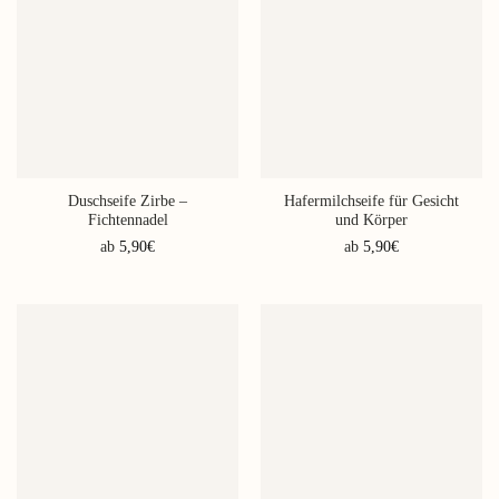
Duschseife Zirbe –
Hafermilchseife für Gesicht
Fichtennadel
und Körper
ab
5,90
€
ab
5,90
€
Dieses
Dieses
Produkt
Produkt
weist
weist
mehrere
mehrere
Varianten
Varianten
auf.
auf.
Die
Die
Optionen
Optionen
können
können
auf
auf