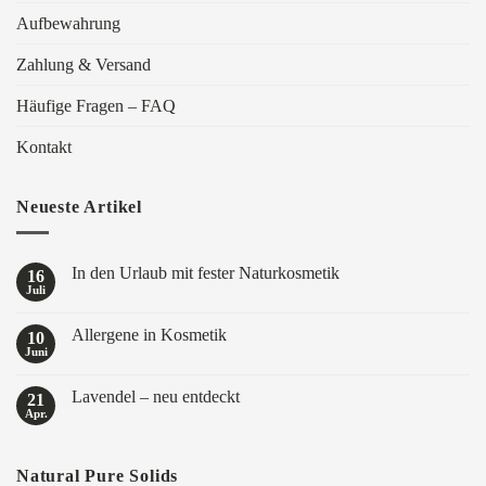
Aufbewahrung
Zahlung & Versand
Häufige Fragen – FAQ
Kontakt
Neueste Artikel
In den Urlaub mit fester Naturkosmetik
16
Juli
Keine
Kommentare
zu
Allergene in Kosmetik
10
In
den
Juni
Keine
Urlaub
Kommentare
mit
zu
fester
Lavendel – neu entdeckt
21
Allergene
Naturkosmetik
in
Apr.
Keine
Kosmetik
Kommentare
zu
Lavendel
Natural Pure Solids
–