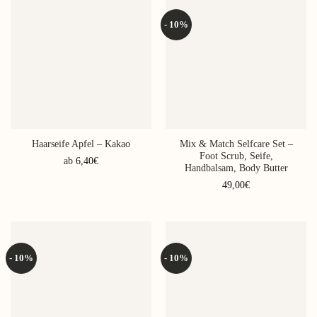
- 10%
Mix & Match Selfcare Set –
Haarseife Apfel – Kakao
Foot Scrub, Seife,
ab
6,40
€
Handbalsam, Body Butter
Dieses
49,00
€
Produkt
weist
mehrere
Varianten
auf.
- 10%
- 10%
Die
Optionen
können
auf