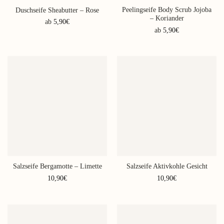
Peelingseife Body Scrub Jojoba
Duschseife Sheabutter – Rose
– Koriander
ab
5,90
€
ab
5,90
€
Dieses
Dieses
Produkt
Produkt
weist
weist
mehrere
mehrere
Varianten
Varianten
auf.
auf.
Die
Die
Optionen
Optionen
können
können
auf
auf
der
der
Produktseite
Produktseite
gewählt
Salzseife Bergamotte – Limette
Salzseife Aktivkohle Gesicht
gewählt
werden
werden
10,90
€
10,90
€