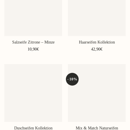
auf.
Die
Die
Optionen
Optionen
können
können
auf
auf
der
der
Produktseite
Produktseite
gewählt
Salzseife Zitrone – Minze
Haarseifen Kollektion
gewählt
werden
werden
10,90
€
42,90
€
- 10%
Duschseifen Kollektion
Mix & Match Naturseifen