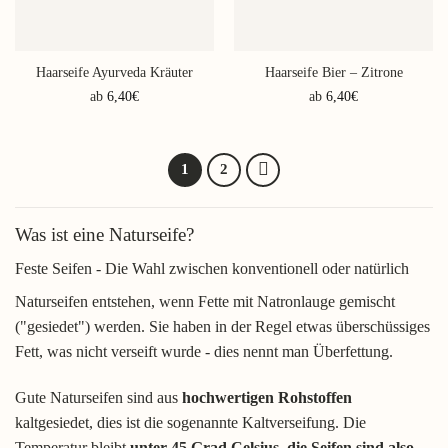
der
Produktseite
gewählt
Haarseife Ayurveda Kräuter
Haarseife Bier – Zitrone
werden
ab
6,40
€
ab
6,40
€
Dieses
Dieses
Produkt
Produkt
weist
weist
1
2
mehrere
mehrere
Varianten
Varianten
auf.
auf.
Was ist eine Naturseife?
Die
Die
Optionen
Optionen
Feste Seifen - Die Wahl zwischen konventionell oder natürlich
können
können
Naturseifen entstehen, wenn Fette mit Natronlauge gemischt
auf
auf
("gesiedet") werden. Sie haben in der Regel etwas überschüssiges
der
der
Produktseite
Produktseite
Fett, was nicht verseift wurde - dies nennt man Überfettung.
gewählt
gewählt
werden
werden
Gute Naturseifen sind aus
hochwertigen Rohstoffen
kaltgesiedet, dies ist die sogenannte Kaltverseifung. Die
Temperatur bleibt
unter 45 Grad Celsius, die Seifen sind also